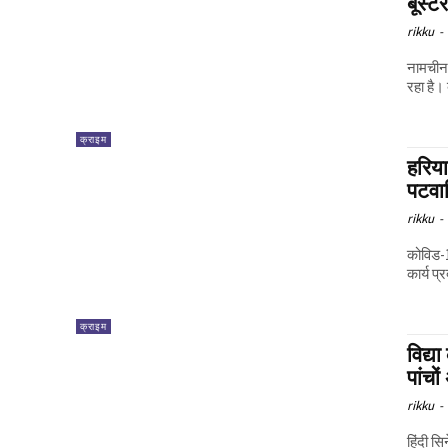
बूस्ट
rikku
-
नामचीन 
रहा है। 
क्राइम
हरिया
पटवार
rikku
-
कोविड-1
कार्य प
क्राइम
विद्य
पांचो
rikku
-
हिंदी स