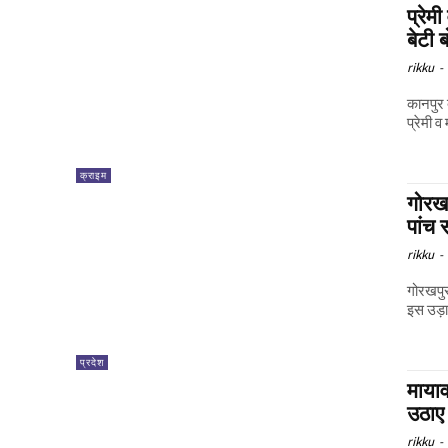
प्रेम
बेटी 
rikku
-
कानपुर द
प्रेमी 
क्राइम
गोरखप
पांच 
rikku
-
गोरखपुर
इस उड़ा
प्रदेश
मायाव
उठाए
rikku
-