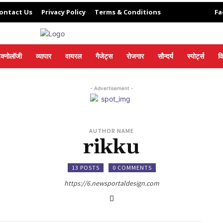
ontact Us
Privacy Policy
Terms & Conditions
Fa
ेक्नोलॉजी
व्यापार
वायरल
गैजेट्स
रोजगार
सौन्दर्य
स्पोर्ट्स
व
- Advertisement -
AUTHOR NAME
rikku
13 POSTS
0 COMMENTS
https://6.newsportaldesign.com