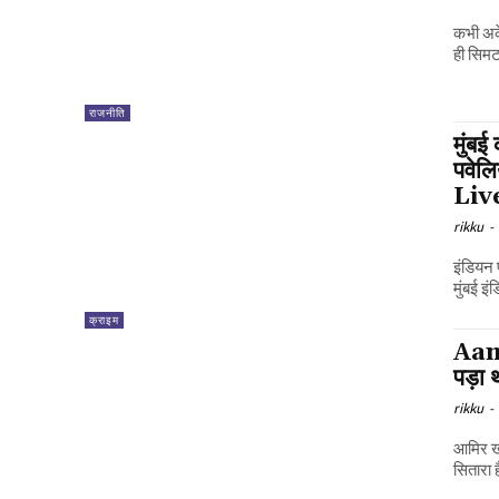
कभी अके
ही सिमट
राजनीति
मुंबई
पवेल
Liv
rikku
-
इंडियन 
मुंबई इं
क्राइम
Aami
पड़ा 
rikku
-
आमिर खा
सितारा ह