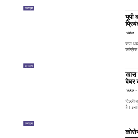
क्राइम
यूपी 
प्रिय
rikku
-
सपा अध्
कांग्रे
क्राइम
खास म
बेघर 
rikku
-
दिल्ली 
है। इसक
क्राइम
कोरोन