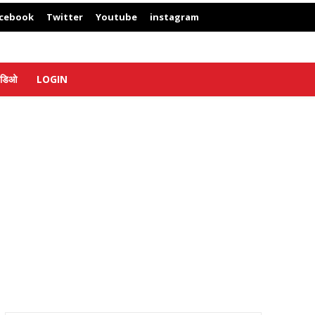
cebook
Twitter
Youtube
instagram
िडिओ
LOGIN