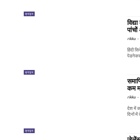
क्राइम
विद्य
पांचो
rikku
-
हिंदी स
पेडनेकर
क्राइम
समाप्
कम म
rikku
-
देश में
दिनों में
क्राइम
जेलें