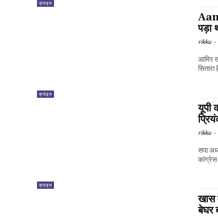
क्राइम
Aami
पड़ा 
rikku
-
आमिर खा
सितारा ह
क्राइम
यूपी 
प्रिय
rikku
-
सपा अध्
कांग्रे
क्राइम
खास म
बेघर 