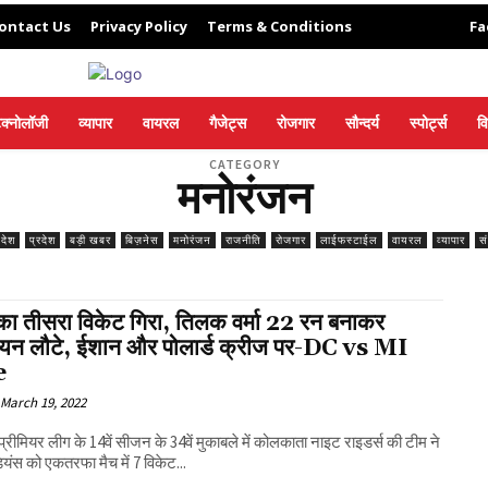
ontact Us
Privacy Policy
Terms & Conditions
Fa
ेक्नोलॉजी
व्यापार
वायरल
गैजेट्स
रोजगार
सौन्दर्य
स्पोर्ट्स
व
CATEGORY
मनोरंजन
िदेश
प्रदेश
बड़ी खबर
बिज़नेस
मनोरंजन
राजनीति
रोजगार
लाईफस्टाईल
वायरल
व्यापार
स
 का तीसरा विकेट गिरा, तिलक वर्मा 22 रन बनाकर
ियन लौटे, ईशान और पोलार्ड क्रीज पर-DC vs MI
e
March 19, 2022
प्रीमियर लीग के 14वें सीजन के 34वें मुकाबले में कोलकाता नाइट राइडर्स की टीम ने
डियंस को एकतरफा मैच में 7 विकेट...