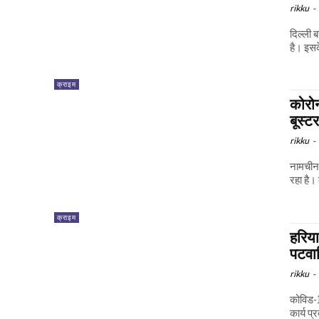
rikku
-
दिल्ली 
है। इसक
क्राइम
कोरोन
बूस्ट
rikku
-
नामचीन 
रहा है। 
क्राइम
हरिया
पटवार
rikku
-
कोविड-1
कार्य प