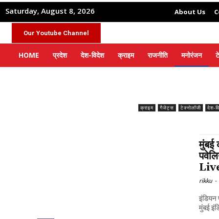
Saturday, August 8, 2026
About Us
C
Our Youtube Channel
HOME
प्रदेश
देश-विदेश
क्राइम
राजनीति
मनोरंजन
ट
क्राइम
गैजेट्स
टेक्नोलॉजी
देश-व
मुंबई
पवेल
Liv
rikku
-
इंडियन 
मुंबई इं