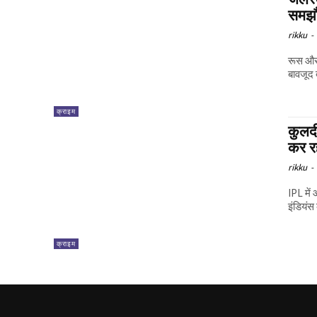
समझौत
rikku
-
रूस और 
बावजूद द
क्राइम
कुलदी
कर रह
rikku
-
IPL में
इंडियंस 
क्राइम